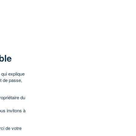
ble
qui explique
ot de passe,
opriétaire du
ous invitons à
ci de votre