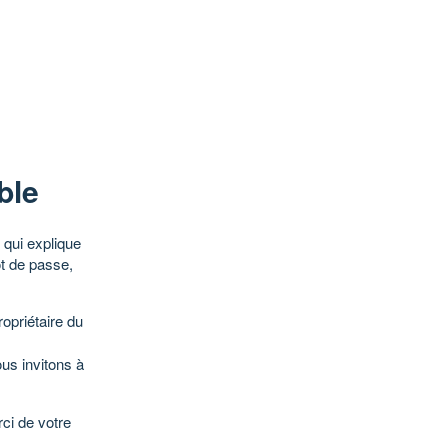
ble
qui explique
ot de passe,
opriétaire du
ous invitons à
ci de votre