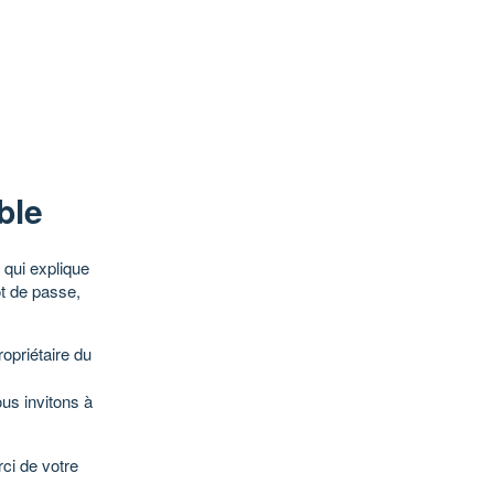
ble
qui explique
ot de passe,
opriétaire du
ous invitons à
ci de votre